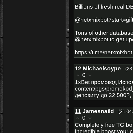
Billions of fresh real DB
@netxmixbot?start=gif
Tons of other database
@netxmixbot to get up
https://t.me/netxmixbot
12
Michaelsoype
(23
0
1xBet промокод Испол
content/pgs/promokod
депозиту до 32 500?,
11
Jamesnaild
(21.04
0
Completely free TG bot
Incredible boost your 