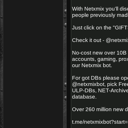
With Netxmix you’ll di
people previously made,
Just click on the "GIF
Check it out - @netxmi
No-cost new over 10B 
accounts, gaming, prox
our Netxmix bot.
For got DBs please open
@netxmixbot, pick Fre
ULP-DBs, NET-Archives
database.
Over 260 million new d
t.me/netxmixbot?start=