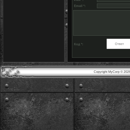
Email *:
Код *:
Copyright MyCorp © 202