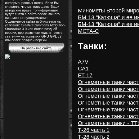
информационных целях. Если Вы
считаете, что мы нарушаем Ваши
Минометы Второй мир
авторские права, то информация
будет снята с сайта после Вашего
БМ-13 "Катюша" и ее и
письменного уведомления.
Содержимое сайта публикуется на
БМ-13 "Катюша" и ее и
условиях CreativeCommons Attribution-
ShareAlike 3.0 или более поздней
МСТА-С
версии, программные коды в тексте
статей — на условиях GNU GPL v2
или более поздней версии.
Танки:
На развитие сайта
A7V
CA1
FT-17
Огнеметные танки част
Огнеметные танки част
Огнеметные танки част
Огнеметные танки част
Огнеметные танки част
Огнеметные танки част
Огнеметные танки - ТТ
Т-26 часть 1
Т-26 часть 2