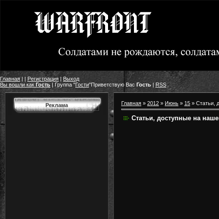
Главная
|
|
Регистрация
|
Выход
Вы вошли как
Гость
|
Группа
"
Гости
"
Приветствую Вас
Гость
|
RSS
Главная
»
2012
»
Июнь
»
15
» Статьи, 
Реклама
Статьи, доступные на наше