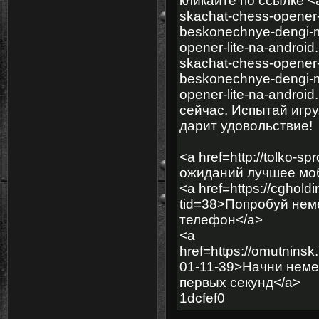
кликайте по ссылке <a 
skachat-chess-opener-
beskonechnye-dengi-
opener-lite-na-android
skachat-chess-opener-
beskonechnye-dengi-
opener-lite-na-androi
сейчас. Испытай игру
дарит удовольствие!
<a href=http://tolko-s
ожиданий лучшее мо
<a href=https://cghol
tid=38>Попробуй нем
телефон</a>
<a
href=https://omutnin
01-11-39>Начни немед
первых секунд</a>
1dcfef0