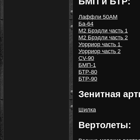
БМП и БТР:
Лаффли 50АМ
Ба-64
M2 Брэдли часть 1
М2 Брэдли часть 2
Уорриор часть 1
Уорриор часть 2
CV-90
БМП-1
БТР-80
БТР-90
Зенитная арт
Шилка
Вертолеты: