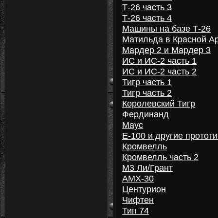
Т-26 часть 3
Т-26 часть 4
Машины на базе Т-26
Матильда в Красной А
Мардер 2 и Мардер 3
ИС и ИС-2 часть 1
ИС и ИС-2 часть 2
Тигр часть 1
Тигр часть 2
Королевский Тигр
Фердинанд
Маус
Е-100 и другие протот
Кромвелль
Кромвелль часть 2
М3 Ли/Грант
AMX-30
Центурион
Чифтен
Тип 74