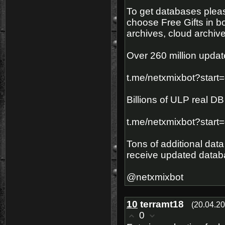
To get databases please 
choose Free Gifts in b
archives, cloud archiv
Over 260 million updat
t.me/netxmixbot?start=
Billions of ULP real D
t.me/netxmixbot?start=
Tons of additional data
receive updated databa
@netxmixbot
10
terramt18
(20.04.20
0