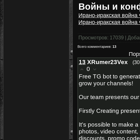
Войны и кон
Ирано-иракская война 
Ирано-иракская война 
Просмотров
: 17039 |
Доба
Всего комментариев
:
13
Пор
13
XRumer23Vex
(30
0
Free TG bot to genera
grow your channels!
Our team presents our 
Firstly Creating presen
It’s possible to make a 
photos, video content,
discounts, promo codes