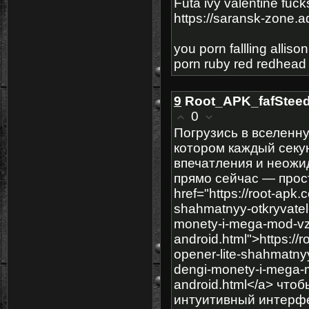
Futa ivy valentine fucks
https://saransk-zone.
you porn fallling allis
porn ruby red redhead
9
Root_APK_fafStee
0
Погрузись в вселенн
котором каждый секу
впечатления и неожи
прямо сейчас — прос
href="https://root-apk
shahmatnyy-otkryvate
monety-i-mega-mod-vzl
android.html">https://
opener-lite-shahmatny
dengi-monety-i-mega-m
android.html</a> что
интуитивный интерфе