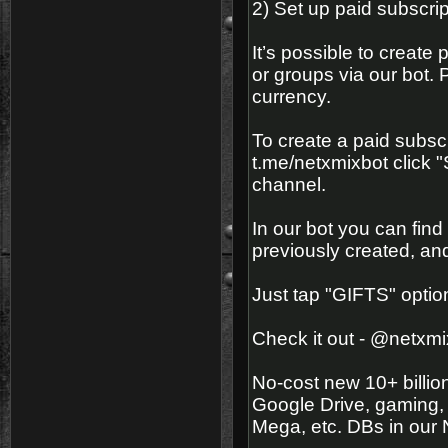
2) Set up paid subscri
It’s possible to create
or groups via our bot.
currency.
To create a paid subsc
t.me/netxmixbot click "S
channel.
In our bot you can fin
previously created, an
Just tap "GIFTS" optio
Check it out - @netxmi
No-cost new 10+ billi
Google Drive, gaming,
Mega, etc. DBs in our 