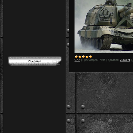
САУ
|
Просмотров:
7865
|
Добавил:
Junkers
|
Реклама