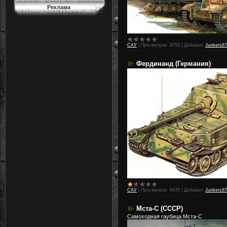
Реклама
САУ
|
Просмотров:
4755
|
Добавил:
Junkers87
Фердинанд (Германия)
САУ
|
Просмотров:
9435
|
Добавил:
Junkers87
Мста-С (СССР)
Самоходная гаубица Мста-С