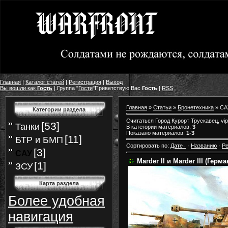
Главная
|
Каталог статей
|
Регистрация
|
Выход
Вы вошли как
Гость
|
Группа
"
Гости
"
Приветствую Вас
Гость
|
RSS
Главная
»
Статьи
»
Бронетехника
» СА
Категории раздела
Считаться Город Курорт Трускавец, vi
[53]
Танки
В категории материалов
:
3
Показано материалов
:
1-3
[11]
БТР и БМП
Сортировать по
:
Дате
·
Названию
·
Ре
[3]
САУ
Marder II и Marder III (Герм
[1]
ЗСУ
Карта раздела
Более удобная
навигация