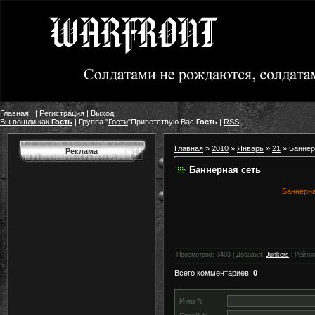
Главная
|
|
Регистрация
|
Выход
Вы вошли как
Гость
|
Группа
"
Гости
"
Приветствую Вас
Гость
|
RSS
Главная
»
2010
»
Январь
»
21
» Баннер
Реклама
Баннерная сеть
Баннерна
Просмотров
: 3403 |
Добавил
:
Junkers
|
Рейтин
Всего комментариев
:
0
Имя *: